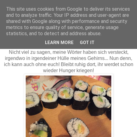
This site uses cookies from Google to deliver its services
Farben dieser Welt
and to analyze traffic. Your IP address and user-agent are
shared with Google along with performance and security
metrics to ensure quality of service, generate usage
statistics, and to detect and address abuse.
Life Lately
LEARN MORE
GOT IT
Nicht viel zu sagen, meine Wörter haben sich versteckt,
irgendwo in irgendeiner Hülle meines Gehirns... Nun denn,
ich kann auch ohne euch! Bleibt ruhig dort, ihr werdet schon
wieder Hunger kriegen!