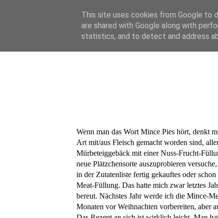
HOME
ABOUT
This site uses cookies from Google to de
are shared with Google along with perfo
statistics, and to detect and address a
Wenn man das Wort Mince Pies hört, denkt man
Art mit/aus Fleisch gemacht worden sind, alle
Mürbeteiggebäck mit einer Nuss-Frucht-Füllung
neue Plätzchensorte auszuprobieren versuche, 
in der Zutatenliste fertig gekauftes oder sch
Meat-Füllung. Das hatte mich zwar letztes Jahr
bereut. Nächstes Jahr werde ich die Mince-Meat
Monaten vor Weihnachten vorbereiten, aber au
Das Rezept an sich ist wirklich leicht. Man h