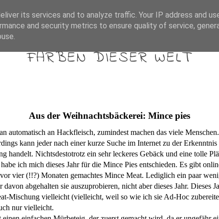
DE
RO
liver its services and to analyze traffic. Your IP address and us
rmance and security metrics to ensure quality of service, gene
buse.
FARBEN DIESER WELT
Aus der Weihnachtsbäckerei: Mince pies
 automatisch an Hackfleisch, zumindest machen das viele Menschen. Es
rdings kann jeder nach einer kurze Suche im Internet zu der Erkenntnis
 handelt. Nichtsdestotrotz ein sehr leckeres Gebäck und eine tolle Plä
habe ich mich dieses Jahr für die Mince Pies entschieden. Es gibt onlin
on vor vier (!!?) Monaten gemachtes Mince Meat. Lediglich ein paar wen
 davon abgehalten sie auszuprobieren, nicht aber dieses Jahr. Dieses Ja
-Mischung vielleicht (vielleicht, weil so wie ich sie Ad-Hoc zubereitet
ch nur vielleicht.
at einen einfachen Mürbeteig, der zuerst gemacht wird, da er ungefähr 