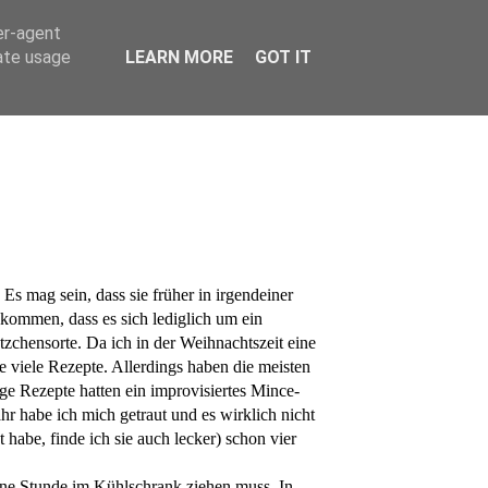
er-agent
rate usage
LEARN MORE
GOT IT
 mag sein, dass sie früher in irgendeiner
 kommen, dass es sich lediglich um ein
tzchensorte. Da ich in der Weihnachtszeit eine
e viele Rezepte. Allerdings haben die meisten
ige Rezepte hatten ein improvisiertes Mince-
hr habe ich mich getraut und es wirklich nicht
 habe, finde ich sie auch lecker) schon vier
eine Stunde im Kühlschrank ziehen muss. In