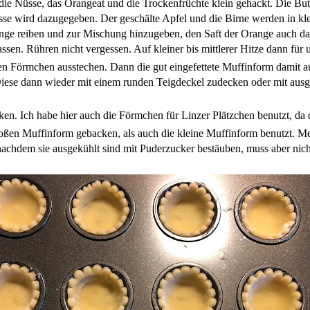
e Nüsse, das Orangeat und die Trockenfrüchte klein gehackt. Die But
e wird dazugegeben. Der geschälte Apfel und die Birne werden in kle
ange reiben und zur Mischung hinzugeben, den Saft der Orange auch 
sen. Rühren nicht vergessen. Auf kleiner bis mittlerer Hitze dann für 
en Förmchen ausstechen. Dann die gut eingefettete Muffinform damit a
iese dann wieder mit einem runden Teigdeckel zudecken oder mit au
en. Ich habe hier auch die Förmchen für Linzer Plätzchen benutzt, da 
roßen Muffinform gebacken, als auch die kleine Muffinform benutzt. M
nachdem sie ausgekühlt sind mit Puderzucker bestäuben, muss aber nich