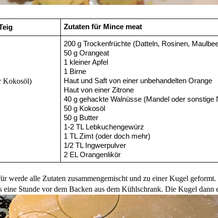
Zutaten für Mince meat
Teig
200 g Trockenfrüchte (Datteln, Rosinen, Maulbee
50 g Orangeat
1 kleiner Apfel
1 Birne
r Kokosöl)
Haut und Saft von einer unbehandelten Orange
Haut von einer Zitrone
40 g gehackte Walnüsse (Mandel oder sonstige
50 g Kokosöl
50 g Butter
1-2 TL Lebkuchengewürz
1 TL Zimt (oder doch mehr) 
1/2 TL Ingwerpulver
2 EL Orangenlikör
Dafür werde alle Zutaten zusammengemischt und zu einer Kugel geformt. 
ns eine Stunde vor dem Backen aus dem Kühlschrank. Die Kugel dann e