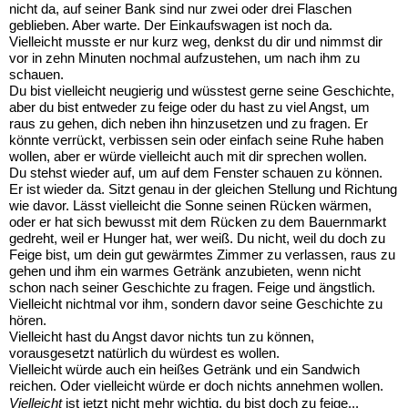
nicht da, auf seiner Bank sind nur zwei oder drei Flaschen
geblieben. Aber warte. Der Einkaufswagen ist noch da.
Vielleicht musste er nur kurz weg, denkst du dir und nimmst dir
vor in zehn Minuten nochmal aufzustehen, um nach ihm zu
schauen.
Du bist vielleicht neugierig und wüsstest gerne seine Geschichte,
aber du bist entweder zu feige oder du hast zu viel Angst, um
raus zu gehen, dich neben ihn hinzusetzen und zu fragen. Er
könnte verrückt, verbissen sein oder einfach seine Ruhe haben
wollen, aber er würde vielleicht auch mit dir sprechen wollen.
Du stehst wieder auf, um auf dem Fenster schauen zu können.
Er ist wieder da. Sitzt genau in der gleichen Stellung und Richtung
wie davor. Lässt vielleicht die Sonne seinen Rücken wärmen,
oder er hat sich bewusst mit dem Rücken zu dem Bauernmarkt
gedreht, weil er Hunger hat, wer weiß. Du nicht, weil du doch zu
Feige bist, um dein gut gewärmtes Zimmer zu verlassen, raus zu
gehen und ihm ein warmes Getränk anzubieten, wenn nicht
schon nach seiner Geschichte zu fragen. Feige und ängstlich.
Vielleicht nichtmal vor ihm, sondern davor seine Geschichte zu
hören.
Vielleicht hast du Angst davor nichts tun zu können,
vorausgesetzt natürlich du würdest es wollen.
Vielleicht würde auch ein heißes Getränk und ein Sandwich
reichen. Oder vielleicht würde er doch nichts annehmen wollen.
Vielleicht
ist jetzt nicht mehr wichtig, du bist doch zu feige...