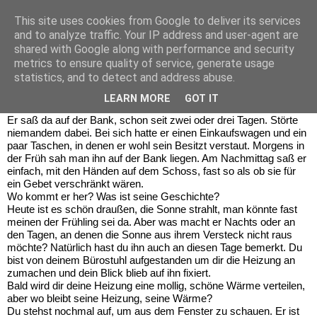
This site uses cookies from Google to deliver its services
Farben dieser Welt
and to analyze traffic. Your IP address and user-agent are
shared with Google along with performance and security
metrics to ensure quality of service, generate usage
statistics, and to detect and address abuse.
Vielleicht...
LEARN MORE
GOT IT
Er saß da auf der Bank, schon seit zwei oder drei Tagen. Störte
niemandem dabei. Bei sich hatte er einen Einkaufswagen und ein
paar Taschen, in denen er wohl sein Besitzt verstaut. Morgens in
der Früh sah man ihn auf der Bank liegen. Am Nachmittag saß er
einfach, mit den Händen auf dem Schoss, fast so als ob sie für
ein Gebet verschränkt wären.
Wo kommt er her? Was ist seine Geschichte?
Heute ist es schön draußen, die Sonne strahlt, man könnte fast
meinen der Frühling sei da. Aber was macht er Nachts oder an
den Tagen, an denen die Sonne aus ihrem Versteck nicht raus
möchte? Natürlich hast du ihn auch an diesen Tage bemerkt. Du
bist von deinem Bürostuhl aufgestanden um dir die Heizung an
zumachen und dein Blick blieb auf ihn fixiert.
Bald wird dir deine Heizung eine mollig, schöne Wärme verteilen,
aber wo bleibt seine Heizung, seine Wärme?
Du stehst nochmal auf, um aus dem Fenster zu schauen. Er ist